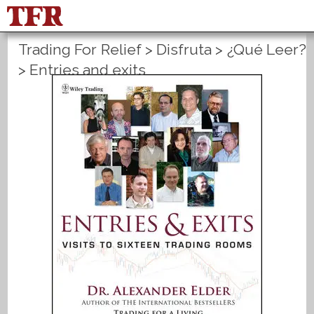
Trading For Relief
>
Disfruta
>
¿Qué Leer?
FisuOne®
Equilibrio
>
Entries and exits
Estadística del método
PLANES B
English
Inicio de sesión
Registrate