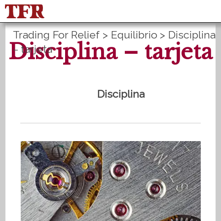
Trading For Relief
>
Equilibrio
>
Disciplina
FisuOne®
Equilibrio
Disciplina – tarjeta
– tarjeta
Estadística del método
PLANES B
English
Inicio de sesión
Registrate
Disciplina