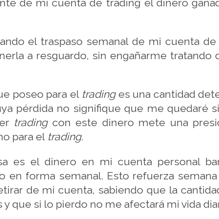
nte de mi cuenta de trading el dinero ganad
zando el traspaso semanal de mi cuenta de 
 ponerla a resguardo, sin engañarme tratando
ue poseo para el
trading
es una cantidad dete
a pérdida no signifique que me quedaré sin
cer
trading
con este dinero mete una presió
no para el
trading
.
a es el dinero en mi cuenta personal ban
rlo en forma semanal. Esto refuerza sema
tirar de mi cuenta, sabiendo que la cantid
 que si lo pierdo no me afectará mi vida dia