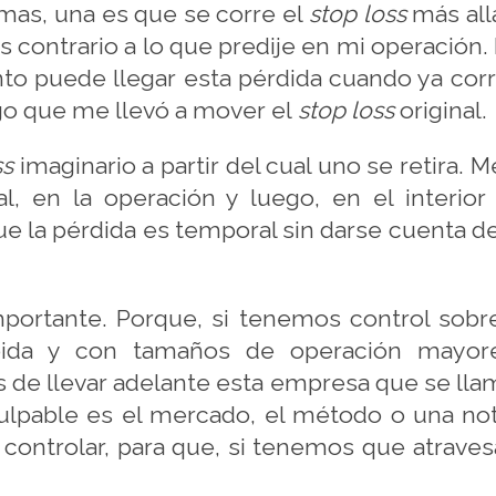
mas, una es que se corre el
stop
loss
más allá
 contrario a lo que predije en mi operación. 
uánto puede llegar esta pérdida cuando ya cor
go que me llevó a mover el
stop
loss
original.
ss
imaginario a partir del cual uno se retira. 
eal, en la operación y luego, en el interi
ue la pérdida es temporal sin darse cuenta 
mportante. Porque, si tenemos control sob
pida y con tamaños de operación mayor
 de llevar adelante esta empresa que se ll
 culpable es el mercado, el método o una not
 controlar, para que, si tenemos que atraves