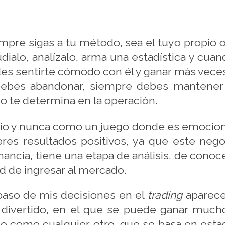
mpre sigas a tu método, sea el tuyo propio o
dialo, analízalo, arma una estadística y cu
es sentirte cómodo con él y ganar más veces 
ebes abandonar, siempre debes mantener 
go te determina en la operación.
 y nunca como un juego donde es emocionant
es resultados positivos, ya que este neg
ganancia, tiene una etapa de análisis, de con
dad de ingresar al mercado.
paso de mis decisiones en el
trading
aparece 
divertido, en el que se puede ganar much
 como cualquier otro, que se basa en estadís