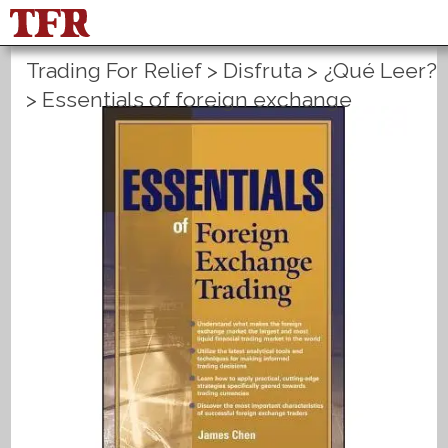
Trading For Relief
>
Disfruta
>
¿Qué Leer?
FisuOne®
Equilibrio
>
Essentials of foreign exchange
Estadística del método
PLANES B
English
Inicio de sesión
Registrate