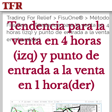
Trading For Relief
>
FisuOne®
>
Método
FisuOne®
Equilibrio
Tendencia para la
FisuOne
>
Tendencia para la venta en 4
horas (izq) y punto de entrada a la venta
Estadística del método
PLANES B
venta en 4 horas
en 1 hora(der)
English
Inicio de sesión
Registrate
(izq) y punto de
entrada a la venta
en 1 hora(der)