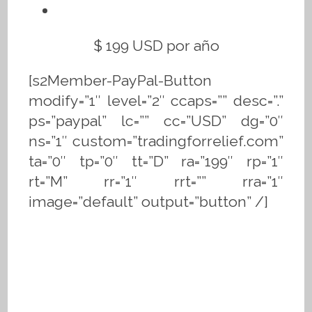
$ 199 USD por año
[s2Member-PayPal-Button
modify=”1″ level=”2″ ccaps=”” desc=”.”
ps=”paypal” lc=”” cc=”USD” dg=”0″
ns=”1″ custom=”tradingforrelief.com”
ta=”0″ tp=”0″ tt=”D” ra=”199″ rp=”1″
rt=”M” rr=”1″ rrt=”” rra=”1″
image=”default” output=”button” /]