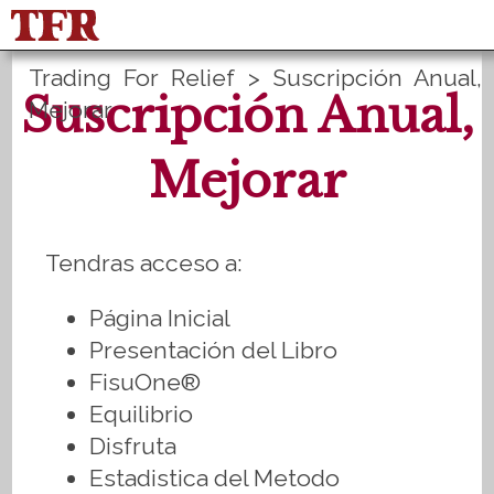
Trading For Relief
>
Suscripción Anual,
FisuOne®
Equilibrio
Suscripción Anual,
Mejorar
Estadística del método
PLANES B
Mejorar
English
Inicio de sesión
Registrate
Tendras acceso a:
Página Inicial
Presentación del Libro
FisuOne®
Equilibrio
Disfruta
Estadistica del Metodo