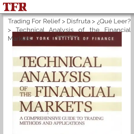
Trading For Relief
>
Disfruta
>
¿Qué Leer?
FisuOne®
Equilibrio
>
Technical Analysis of the Financial
Markets
Estadística del método
PLANES B
English
Inicio de sesión
Registrate