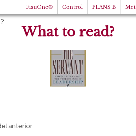
FisuOne®
Control
PLANS B
Met
d?
What to read?
del anterior