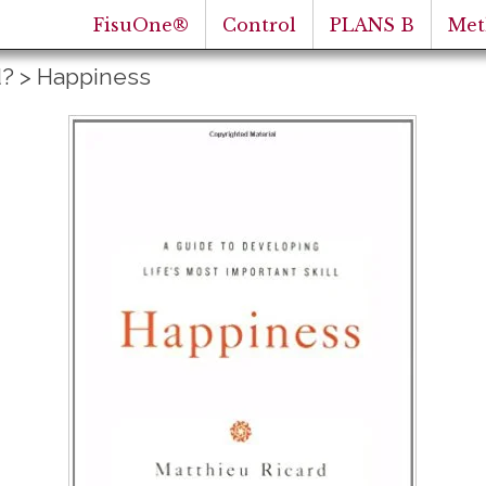
FisuOne®
Control
PLANS B
Met
d?
>
Happiness