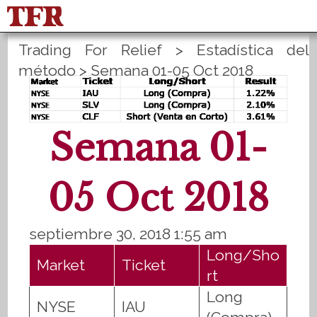
Trading For Relief
>
Estadística del
FisuOne®
Equilibrio
método
>
Semana 01-05 Oct 2018
Estadística del método
PLANES B
Inicio de sesión
Registrate
Semana 01-
05 Oct 2018
septiembre 30, 2018 1:55 am
Long/Sho
Market
Ticket
rt
Long
NYSE
IAU