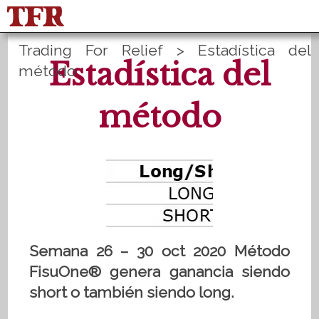
Trading For Relief
>
Estadística del
FisuOne®
Equilibrio
Estadística del
método
Estadística del método
PLANES B
método
English
Inicio de sesión
Registrate
Semana 26 – 30 oct 2020 Método
FisuOne® genera ganancia siendo
short o también siendo long.