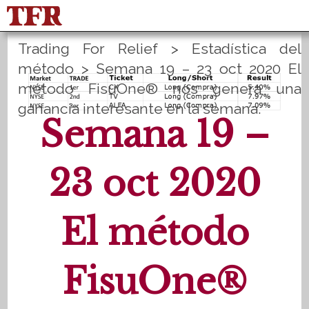
Trading For Relief
>
Estadística del
FisuOne®
Equilibrio
método
>
Semana 19 – 23 oct 2020 El
método FisuOne® nos genera una
Estadística del método
PLANES B
ganancia interesante en la semana.
Semana 19 –
Inicio de sesión
Registrate
23 oct 2020
El método
FisuOne®